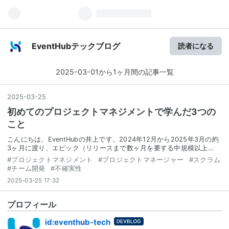
EventHubテックブログ
読者になる
2025-03-01から1ヶ月間の記事一覧
2025
-
03
-
25
初めてのプロジェクトマネジメントで学んだ3つの
こと
こんにちは、EventHubの井上です。2024年12月から2025年3月の約
3ヶ月に渡り、エピック（リリースまで数ヶ月を要する中規模以上…
#
プロジェクトマネジメント
#
プロジェクトマネージャー
#
スクラム
#
チーム開発
#
不確実性
2025-03-25 17:32
プロフィール
はてな
id:eventhub-tech